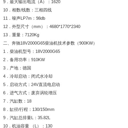
9．最大输出电流（A）：1620
10．相数/线数：三相四线
11．噪声LP7m：98db
12．外型尺寸（mm）：4680*1770*2340
13．重量：7120Kg
二、奔驰18V2000G65柴油机技术参数（900KW）
1．柴油机型号：18V2000G65
2．备用功率：910KW
3．产地：德国
4．冷却启动：闭式水冷却
5．启动方式：24V直流电启动
6．进气方式：废弃涡轮增压
7．汽缸数：18
8．缸径/行程：130/150mm
9．汽缸总排量L：35.82L
10．机油容量 （L）：130